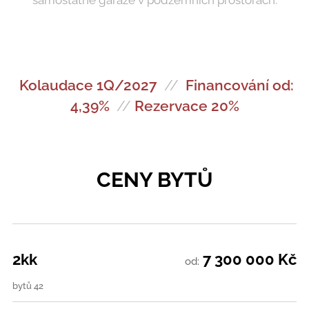
samostatné garáže v podzemních prostorách.
Kolaudace 1Q/2027
//
Financování od:
4,39%
//
Rezervace 20%
CENY BYTŮ
2kk
7 30
0 000 Kč
od:
bytů 42