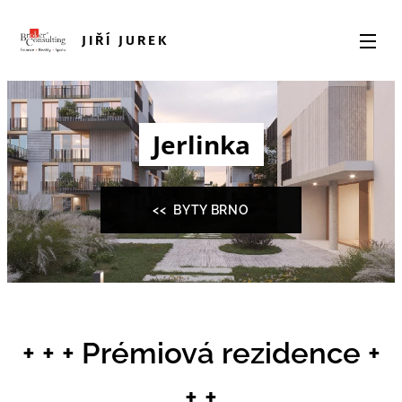
JIŘÍ JUREK
Jerlinka
<< BYTY BRNO
+ + + Prémiová rezidence +
+ +