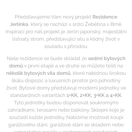
Představujeme Vám nový projekt
Rezidence
Jerlínka
, který se nachází v srdci Žebětína v Brně.
Inspirací pro náš projekt je Jerlín japonský, majestátní
listnatý strom, představující sílu a klidný život v
souladu s přírodou.
Naše rezidence se bude skládat ze
sedmi bytových
domů
v první etapě a ve druhé se můžete těšit na
několik
bytových vila domů
, které nabídnou širokou
škálu dispozic a luxusních prostor pro pohodlný
život. Bytové domy představují moderní jednotky ve
standardních variantách
1+KK, 2+KK, 3+KK a 4+KK
.
Tyto jednotky budou disponovat soukromými
zahrádkami, terasami nebo balkóny. Sklepní kóje je
součástí každé jednotky. Nabízíme možnost koupi
garážového stání, garážové stání se skladem nebo