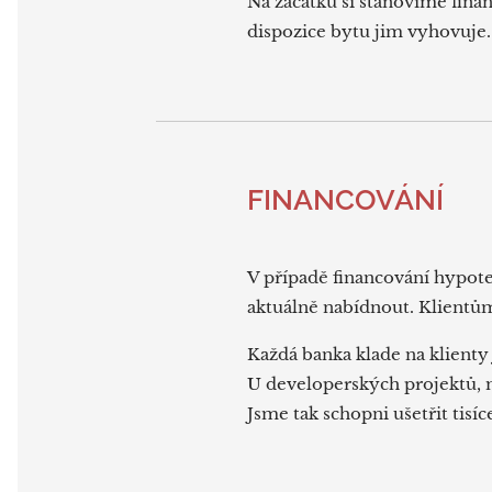
Na začátku si stanovíme finan
dispozice bytu jim vyhovuje.
FINANCOVÁNÍ
V případě financování hypot
aktuálně nabídnout. Klientům
Každá banka klade na klienty 
U developerských projektů, 
Jsme tak schopni ušetřit tisí