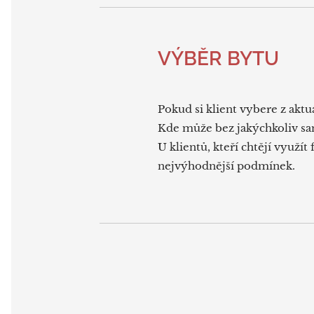
VÝBĚR BYTU
Pokud si klient vybere z akt
Kde může bez jakýchkoliv san
U klientů, kteří chtějí využí
nejvýhodnější podmínek.