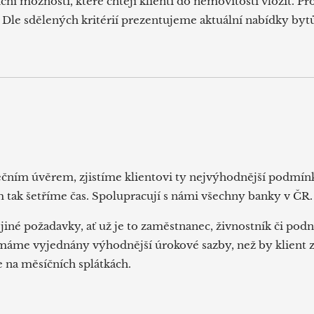
ční možnosti, které chtějí klienti do nemovitosti vložit. Pr
 Dle sdělených kritérií prezentujeme aktuální nabídky bytů
ečním úvěrem, zjistíme klientovi ty nejvýhodnější podmín
 tak šetříme čas. Spolupracují s námi všechny banky v ČR
jiné požadavky, ať už je to zaměstnanec, živnostník či podn
máme vyjednány výhodnější úrokové sazby, než by klient z
ce na měsíčních splátkách.