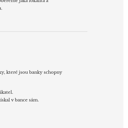
obereme jaká lokalita a
.
ky, které jsou banky schopny
.
ikatel.
ískal v bance sám.