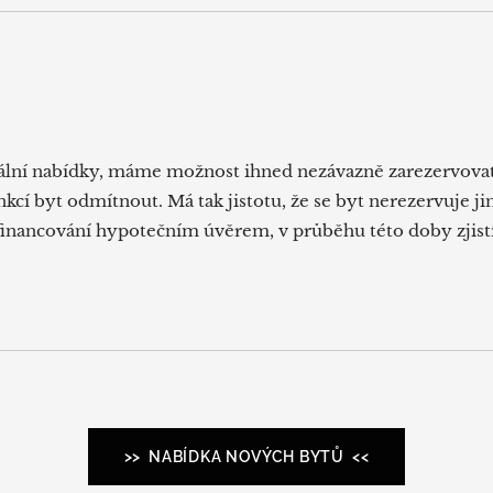
uální nabídky, máme možnost ihned nezávazně zarezervovat
kcí byt odmítnout. Má tak jistotu, že se byt nerezervuje j
t financování hypotečním úvěrem, v průběhu této doby zjist
>> NABÍDKA NOVÝCH BYTŮ <<