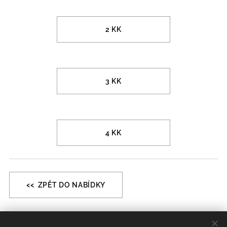
2 KK
3 KK
4 KK
<< ZPĚT DO NABÍDKY