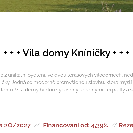
+ + + Vila domy Kníničky + + +
íz unikátní bydlení, ve dvou terasových viladomech, ne
íničky. Jedná se moderně promyšlenou stavbu, která myslí na
dentů. Vila domy budou vybaveny tepelnými čerpadly a so
e 2Q/2027
//
Financování od: 4,39%
//
Reze