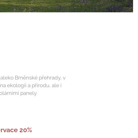
daleko Brněnské přehrady, v
 ekologii a přírodu, ale i
lárními panely.
rvace 20%