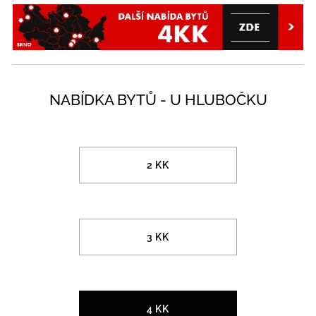
NABÍDKA BYTŮ - U HLUBOČKU
2 KK
3 KK
4 KK