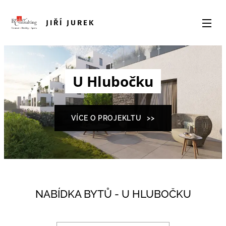
JIŘÍ JUREK
U Hlubočku
VÍCE O PROJEKLTU >>
NABÍDKA BYTŮ - U HLUBOČKU