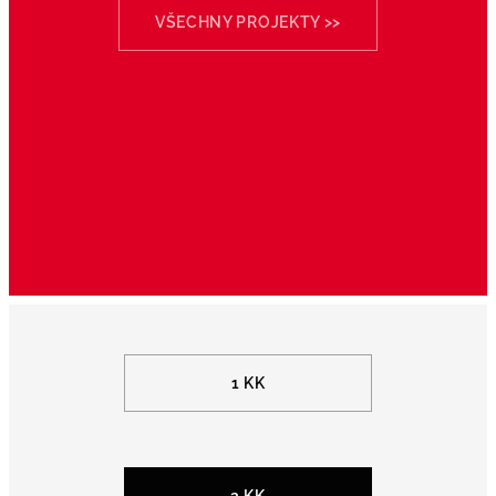
VŠECHNY PROJEKTY >>
1 KK
2 KK