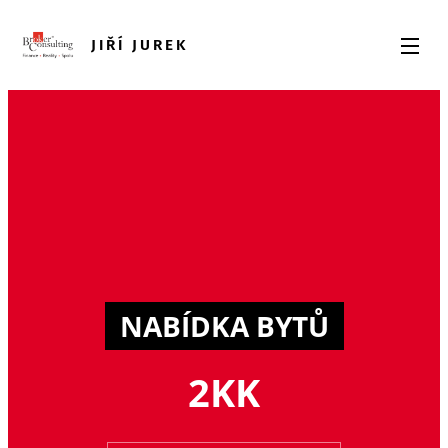
JIŘÍ JUREK
NABÍDKA BYTŮ
2KK