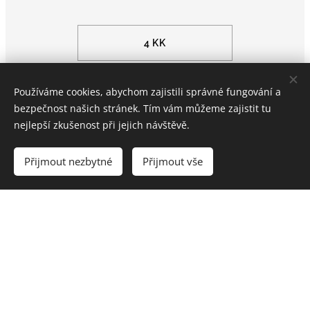
4 KK
Používáme cookies, abychom zajistili správné fungování a
bezpečnost našich stránek. Tím vám můžeme zajistit tu
5 KK
nejlepší zkušenost při jejich návštěvě.
Přijmout nezbytné
Přijmout vše
KOMERCE
<< BYTY BRNO