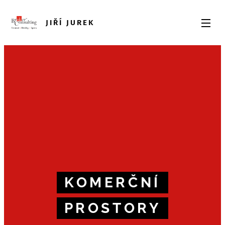
JIŘÍ JUREK
KOMERČNÍ
PROSTORY