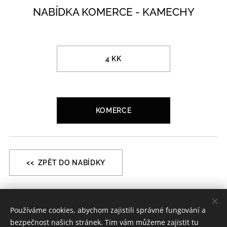
NABÍDKA KOMERCE - KAMECHY
4 KK
KOMERCE
<< ZPĚT DO NABÍDKY
Používáme cookies, abychom zajistili správné fungování a
mobil: +420 605 160 268 / e-mail: jiri.jurek@bcas.cz /
bezpečnost našich stránek. Tím vám můžeme zajistit tu